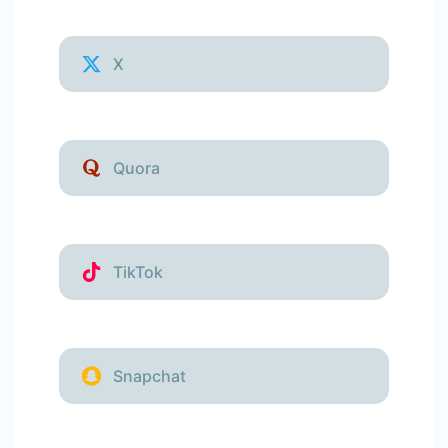
X
Quora
TikTok
Snapchat