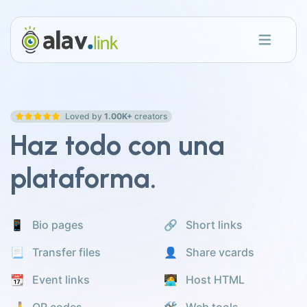
Loved by
1.00K+
creators
Haz todo con una
plataforma.
📱 Bio pages
🔗 Short links
📃 Transfer files
👤 Share vcards
📆 Event links
🧑‍💻 Host HTML