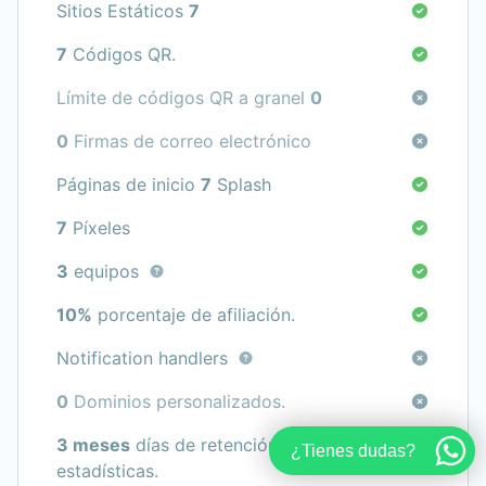
Sitios Estáticos
7
7
Códigos QR.
Límite de códigos QR a granel
0
0
Firmas de correo electrónico
Páginas de inicio
7
Splash
7
Píxeles
3
equipos
10%
porcentaje de afiliación.
Notification handlers
0
Dominios personalizados.
3 meses
días de retención de
¿Tienes dudas?
estadísticas.