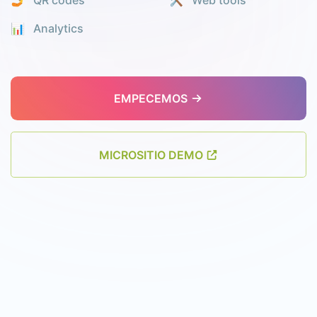
🤳 QR codes
🛠️ Web tools
📊️ Analytics
EMPECEMOS
MICROSITIO DEMO