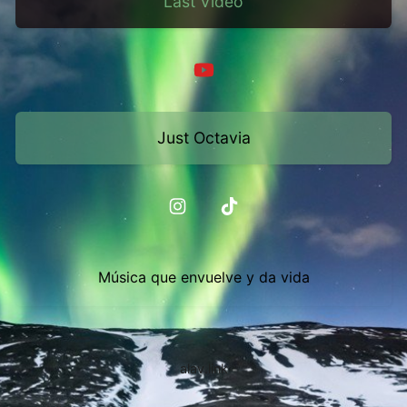
Last Video
Just Octavia
Música que envuelve y da vida
alav.link